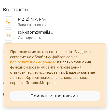
Контакты
(4212) 41-01-44
Заказать звонок
sok-stom@mail.ru
Скопировать
Комсомольская 78
4 этаж
Продолжая использовать наш сайт, Вы даете
согласие на обработку файлов cookie,
с 9:00 до 20:00
пользовательских данных
, в целях улучшения
ежедневно
функционирования сайта и проведения
статистических исследований. Вышеуказанные
данные обрабатываются с использованием
сервиса Яндекс.Метрика
© 2025
Разработка: busov.pro
Принять и продолжить